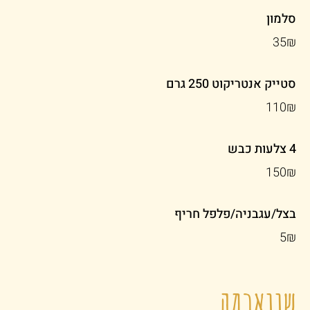
סלמון
‏35 ‏₪
סטייק אנטריקוט 250 גרם
‏110 ‏₪
4 צלעות כבש
‏150 ‏₪
בצל/עגבניה/פלפל חריף
‏5 ‏₪
שווארמה