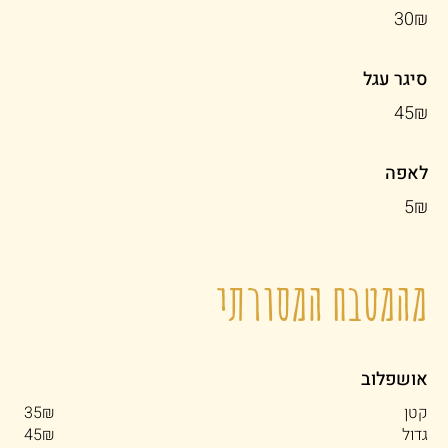
‏30 ‏₪
סיגר עגל
‏45 ‏₪
לאפה
‏5 ‏₪
מהמטבח המסורתי
אושפלוב
קטן
‏35 ‏₪
גדול
‏45 ‏₪