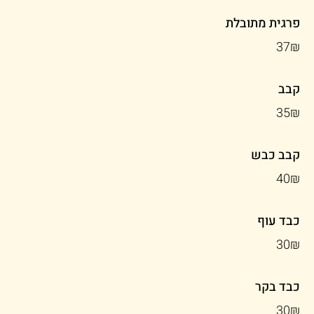
פרגית מתובלת
‏37 ‏₪
קבב
‏35 ‏₪
קבב כבש
‏40 ‏₪
כבד עוף
‏30 ‏₪
כבד בקר
‏30 ‏₪