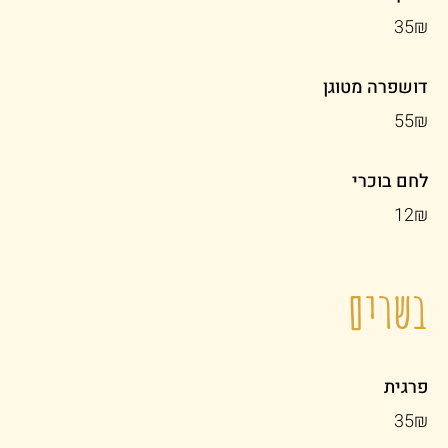
‏35 ‏₪
דושפרה מטוגן
‏55 ‏₪
לחם בוכרי
‏12 ‏₪
בשרים
פרגית
‏35 ‏₪