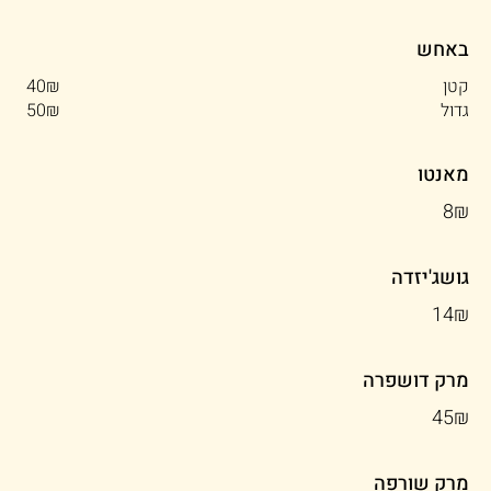
באחש
קטן
‏40 ‏₪
גדול
‏50 ‏₪
מאנטו
‏8 ‏₪
גושג'יזדה
‏14 ‏₪
מרק דושפרה
‏45 ‏₪
מרק שורפה