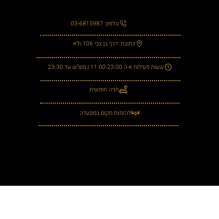
טלפון: 03-6815987
כתובת: דרך בן צבי 106 ת"א
שעות פעילות א-ה 11:00-23:00 | מוצ"ש עד 23:30
חניה חופשית
להזמנת מקום במסעדה