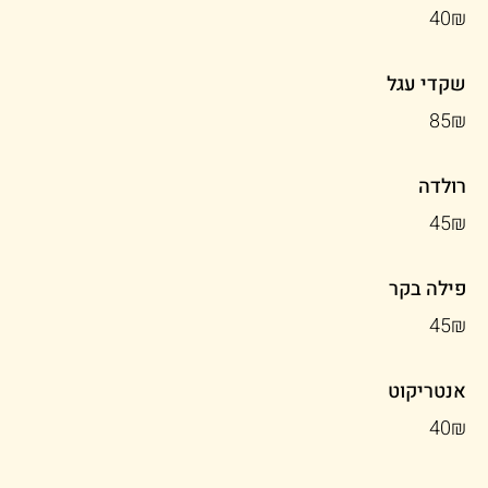
‏40 ‏₪
שקדי עגל
‏85 ‏₪
רולדה
‏45 ‏₪
פילה בקר
‏45 ‏₪
אנטריקוט
‏40 ‏₪