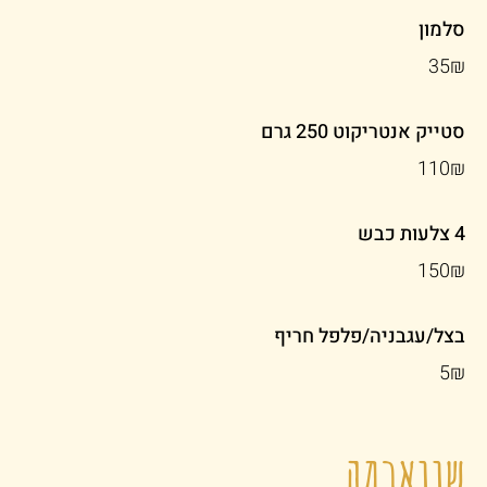
סלמון
‏35 ‏₪
סטייק אנטריקוט 250 גרם
‏110 ‏₪
4 צלעות כבש
‏150 ‏₪
בצל/עגבניה/פלפל חריף
‏5 ‏₪
שווארמה