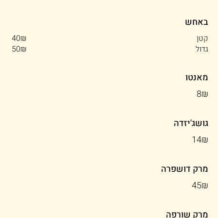
באחש
קטן
‏40 ‏₪
גדול
‏50 ‏₪
מאנטו
‏8 ‏₪
גושג'יזדה
‏14 ‏₪
מרק דושפרה
‏45 ‏₪
מרק שורפה