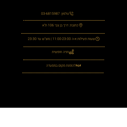
טלפון: 03-6815987
כתובת: דרך בן צבי 106 ת"א
שעות פעילות א-ה 11:00-23:00 | מוצ"ש עד 23:30
חניה חופשית
להזמנת מקום במסעדה