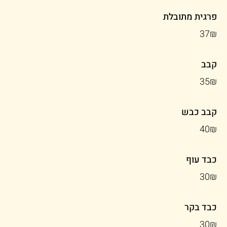
פרגית מתובלת
‏37 ‏₪
קבב
‏35 ‏₪
קבב כבש
‏40 ‏₪
כבד עוף
‏30 ‏₪
כבד בקר
‏30 ‏₪