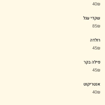
‏40 ‏₪
שקדי עגל
‏85 ‏₪
רולדה
‏45 ‏₪
פילה בקר
‏45 ‏₪
אנטריקוט
‏40 ‏₪