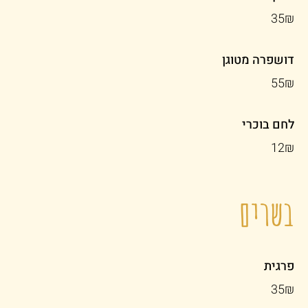
‏35 ‏₪
דושפרה מטוגן
‏55 ‏₪
לחם בוכרי
‏12 ‏₪
בשרים
פרגית
‏35 ‏₪