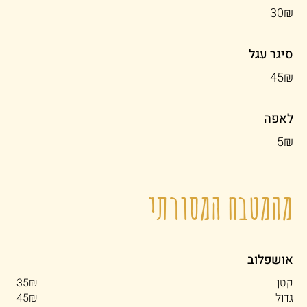
‏30 ‏₪
סיגר עגל
‏45 ‏₪
לאפה
‏5 ‏₪
מהמטבח המסורתי
אושפלוב
קטן
‏35 ‏₪
גדול
‏45 ‏₪